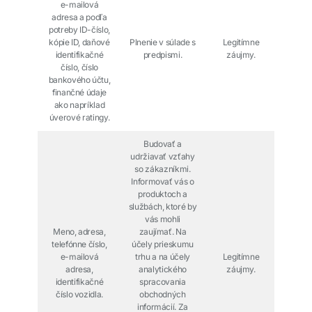
e-mailová
adresa a podľa
potreby ID-číslo,
kópie ID, daňové
Plnenie v súlade s
Legitímne
identifikačné
predpismi.
záujmy.
číslo, číslo
bankového účtu,
finančné údaje
ako napríklad
úverové ratingy.
Budovať a
udržiavať vzťahy
so zákazníkmi.
Informovať vás o
produktoch a
službách, ktoré by
vás mohli
Meno, adresa,
zaujímať. Na
telefónne číslo,
účely prieskumu
e-mailová
trhu a na účely
Legitímne
adresa,
analytického
záujmy.
identifikačné
spracovania
číslo vozidla.
obchodných
informácií. Za