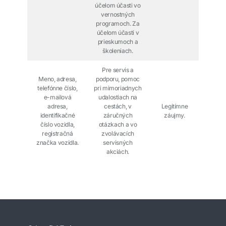
účelom účasti vo
vernostných
programoch. Za
účelom účasti v
prieskumoch a
školeniach.
Pre servis a
Meno, adresa,
podporu, pomoc
telefónne číslo,
pri mimoriadnych
e-mailová
udalostiach na
adresa,
cestách, v
Legitímne
identifikačné
záručných
záujmy.
číslo vozidla,
otázkach a vo
registračná
zvolávacích
značka vozidla.
servisných
akciách.