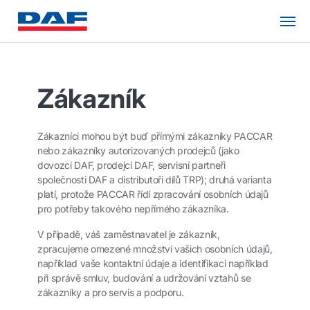
Zákazník
Zákazníci mohou být buď přímými zákazníky PACCAR
nebo zákazníky autorizovaných prodejců (jako
dovozci DAF, prodejci DAF, servisní partneři
společnosti DAF a distributoři dílů TRP); druhá varianta
platí, protože PACCAR řídí zpracování osobních údajů
pro potřeby takového nepřímého zákazníka.
V případě, váš zaměstnavatel je zákazník,
zpracujeme omezené množství vašich osobních údajů,
například vaše kontaktní údaje a identifikaci například
při správě smluv, budování a udržování vztahů se
zákazníky a pro servis a podporu.