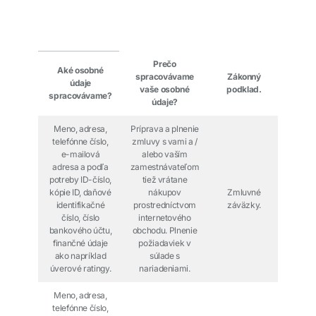
Prečo
Aké osobné
spracovávame
Zákonný
údaje
vaše osobné
podklad.
spracovávame?
údaje?
Meno, adresa,
Príprava a plnenie
telefónne číslo,
zmluvy s vami a /
e-mailová
alebo vaším
adresa a podľa
zamestnávateľom
potreby ID-číslo,
tiež vrátane
kópie ID, daňové
nákupov
Zmluvné
identifikačné
prostredníctvom
záväzky.
číslo, číslo
internetového
bankového účtu,
obchodu. Plnenie
finančné údaje
požiadaviek v
ako napríklad
súlade s
úverové ratingy.
nariadeniami.
Meno, adresa,
telefónne číslo,