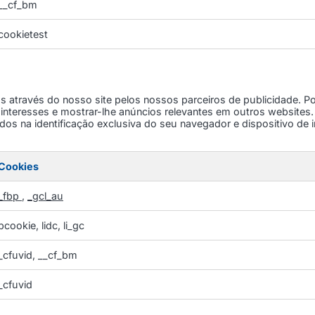
__cf_bm
cookietest
s através do nosso site pelos nossos parceiros de publicidade.
s interesses e mostrar-lhe anúncios relevantes em outros website
s na identificação exclusiva do seu navegador e dispositivo de in
Cookies
_fbp
,
_gcl_au
bcookie, lidc, li_gc
_cfuvid, __cf_bm
_cfuvid