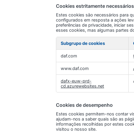
Cookies estritamente necessários
Estes cookies são necessários para q
configurados em resposta a ações leva
preferências de privacidade, iniciar s
esses cookies, mas algumas partes do
Subgrupo de cookies
Cookies
daf.com
estritamente
necessários
www.daf.com
dafx-euw-prd-
cd.azurewebsites.net
Cookies de desempenho
Estes cookies permitem-nos contar vi
ajudam-nos a saber quais são as pági
informações recolhidas por estes coo
visitou o nosso site.