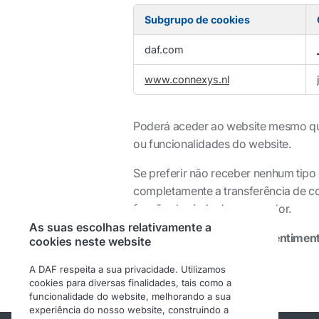
Subgrupo de cookies
Cookies
daf.com
de
desempenho
www.connexys.nl
Poderá aceder ao website mesmo que 
ou funcionalidades do website.
Se preferir não receber nenhum tipo
completamente a transferência de c
função de ajuda do navegador.
As suas escolhas relativamente a
Você pode retirar seu consentiment
cookies neste website
esquerdo da tela.
A DAF respeita a sua privacidade. Utilizamos
cookies para diversas finalidades, tais como a
funcionalidade do website, melhorando a sua
experiência do nosso website, construindo a