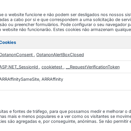
ue o website funcione e não podem ser desligados nos nossos si
das a cabo por si e que correspondem a uma solicitação de serviç
essão ou preencher formulários. Pode configurar o seu navegador p
 website não funcionarão. Estes cookies não armazenam qualquer 
Cookies
OptanonConsent
,
OptanonAlertBoxClosed
ASP.NET_SessionId
,
cookietest
,
__RequestVerificationToken
ARRAffinitySameSite, ARRAffinity
sitas e fontes de tráfego, para que possamos medir e melhorar o
nas mais e menos populares e a ver como os visitantes se movim
kies são agregadas e, por conseguinte, anónimas. Se não permiti