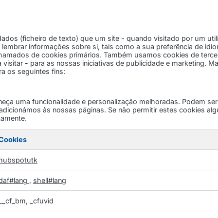
os (ficheiro de texto) que um site - quando visitado por um uti
e lembrar informações sobre si, tais como a sua preferência de idi
 chamados de cookies primários. Também usamos cookies de terce
 visitar - para as nossas iniciativas de publicidade e marketing. M
ra os seguintes fins:
rneça uma funcionalidade e personalização melhoradas. Podem ser
adicionámos às nossas páginas. Se não permitir estes cookies al
tamente.
Cookies
hubspotutk
daf#lang
,
shell#lang
__cf_bm, _cfuvid