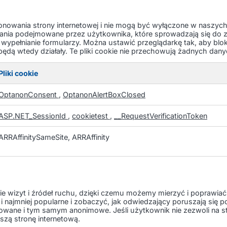
kcjonowania strony internetowej i nie mogą być wyłączone w naszy
ania podejmowane przez użytkownika, które sprowadzają się do zap
b wypełnianie formularzy. Można ustawić przeglądarkę tak, aby blo
ie będą wtedy działały. Te pliki cookie nie przechowują żadnych d
Pliki cookie
OptanonConsent
,
OptanonAlertBoxClosed
ASP.NET_SessionId
,
cookietest
,
__RequestVerificationToken
ARRAffinitySameSite, ARRAffinity
anie wizyt i źródeł ruchu, dzięki czemu możemy mierzyć i poprawia
j i najmniej popularne i zobaczyć, jak odwiedzający poruszają się p
egowane i tym samym anonimowe. Jeśli użytkownik nie zezwoli na s
szą stronę internetową.