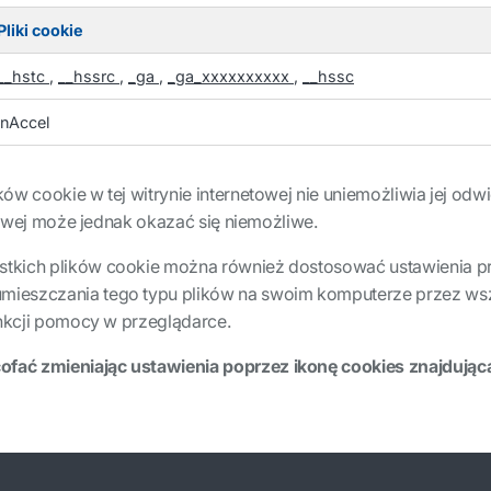
Pliki cookie
__hstc
,
__hssrc
,
_ga
,
_ga_xxxxxxxxxx
,
__hssc
jnAccel
ów cookie w tej witrynie internetowej nie uniemożliwia jej odw
netowej może jednak okazać się niemożliwe.
tkich plików cookie można również dostosować ustawienia prz
ieszczania tego typu plików na swoim komputerze przez wsze
unkcji pomocy w przeglądarce.
fać zmieniając ustawienia poprzez ikonę cookies znajdując