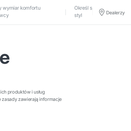
 wymiar komfortu
Określ swój własny
Dealerzy
owcy
styl
ie
nich produktów i usług
e zasady zawierają informacje