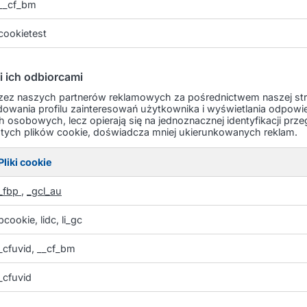
__cf_bm
cookietest
i ich odbiorcami
rzez naszych partnerów reklamowych za pośrednictwem naszej str
owania profilu zainteresowań użytkownika i wyświetlania odpowie
sobowych, lecz opierają się na jednoznacznej identyfikacji przegl
 tych plików cookie, doświadcza mniej ukierunkowanych reklam.
Pliki cookie
_fbp
,
_gcl_au
bcookie, lidc, li_gc
_cfuvid, __cf_bm
_cfuvid