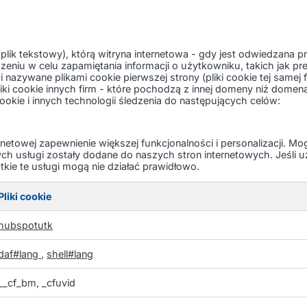
(plik tekstowy), którą witryna internetowa - gdy jest odwiedzana 
zeniu w celu zapamiętania informacji o użytkowniku, takich jak pr
 i nazywane plikami cookie pierwszej strony (pliki cookie tej samej
i cookie innych firm - które pochodzą z innej domeny niż domena
kie i innych technologii śledzenia do następujących celów:
ternetowej zapewnienie większej funkcjonalności i personalizacji. 
h usługi zostały dodane do naszych stron internetowych. Jeśli u
tkie te usługi mogą nie działać prawidłowo.
Pliki cookie
hubspotutk
daf#lang
,
shell#lang
__cf_bm, _cfuvid