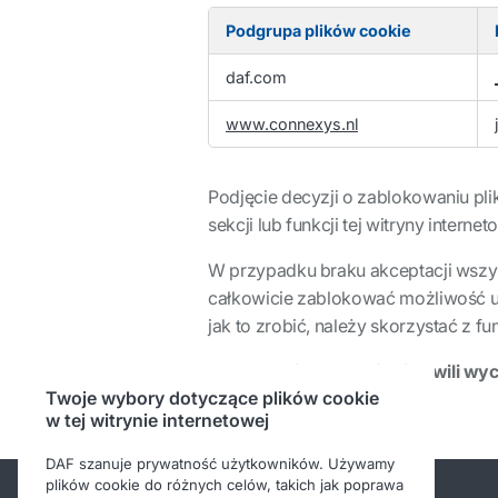
Podgrupa plików cookie
Pliki
daf.com
cookie
wydajności
www.connexys.nl
Podjęcie decyzji o zablokowaniu plik
sekcji lub funkcji tej witryny inter
W przypadku braku akceptacji wszys
całkowicie zablokować możliwość um
jak to zrobić, należy skorzystać z f
Zgodę możesz w każdej chwili wyco
Twoje wybory dotyczące plików cookie
w tej witrynie internetowej
DAF szanuje prywatność użytkowników. Używamy
plików cookie do różnych celów, takich jak poprawa