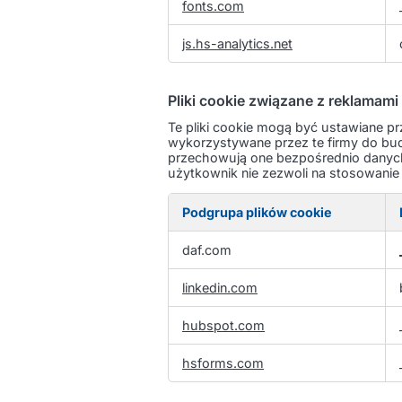
fonts.com
js.hs-analytics.net
Pliki cookie związane z reklamami 
Te pliki cookie mogą być ustawiane p
wykorzystywane przez te firmy do bud
przechowują one bezpośrednio danych o
użytkownik nie zezwoli na stosowanie
Podgrupa plików cookie
Pliki
daf.com
cookie
związane
linkedin.com
z
reklamami
hubspot.com
i
ich
hsforms.com
odbiorcami