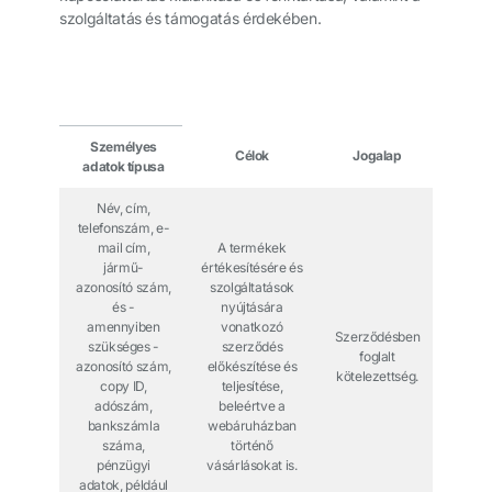
szolgáltatás és támogatás érdekében.
Személyes
Célok
Jogalap
adatok típusa
Név, cím,
telefonszám, e-
mail cím,
A termékek
jármű-
értékesítésére és
azonosító szám,
szolgáltatások
és -
nyújtására
amennyiben
vonatkozó
Szerződésben
szükséges -
szerződés
foglalt
azonosító szám,
előkészítése és
kötelezettség.
copy ID,
teljesítése,
adószám,
beleértve a
bankszámla
webáruházban
száma,
történő
pénzügyi
vásárlásokat is.
adatok, például