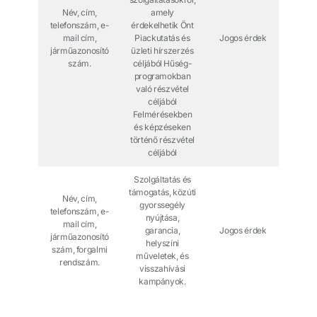
Név, cím,
amely
telefonszám, e-
érdekelhetik Önt
mail cím,
Piackutatás és
Jogos érdek
járműazonosító
üzleti hírszerzés
szám.
céljából Hűség-
programokban
való részvétel
céljából
Felmérésekben
és képzéseken
történő részvétel
céljából
Szolgáltatás és
támogatás, közúti
Név, cím,
gyorssegély
telefonszám, e-
nyújtása,
mail cím,
garancia,
Jogos érdek
járműazonosító
helyszíni
szám, forgalmi
műveletek, és
rendszám.
visszahívási
kampányok.