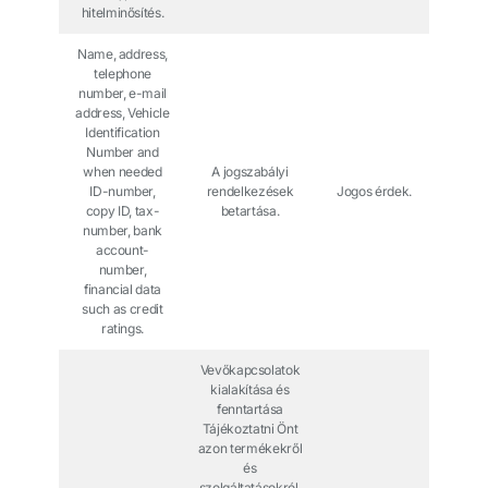
hitelminősítés.
Name, address,
telephone
number, e-mail
address, Vehicle
Identification
Number and
when needed
A jogszabályi
ID-number,
rendelkezések
Jogos érdek.
copy ID, tax-
betartása.
number, bank
account-
number,
financial data
such as credit
ratings.
Vevőkapcsolatok
kialakítása és
fenntartása
Tájékoztatni Önt
azon termékekről
és
szolgáltatásokról,