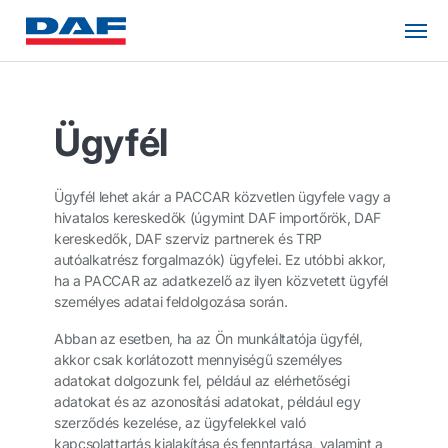
Ügyfél
Ügyfél lehet akár a PACCAR közvetlen ügyfele vagy a
hivatalos kereskedők (úgymint DAF importőrök, DAF
kereskedők, DAF szerviz partnerek és TRP
autóalkatrész forgalmazók) ügyfelei. Ez utóbbi akkor,
ha a PACCAR az adatkezelő az ilyen közvetett ügyfél
személyes adatai feldolgozása során.
Abban az esetben, ha az Ön munkáltatója ügyfél,
akkor csak korlátozott mennyiségű személyes
adatokat dolgozunk fel, például az elérhetőségi
adatokat és az azonosítási adatokat, például egy
szerződés kezelése, az ügyfelekkel való
kapcsolattartás kialakítása és fenntartása, valamint a