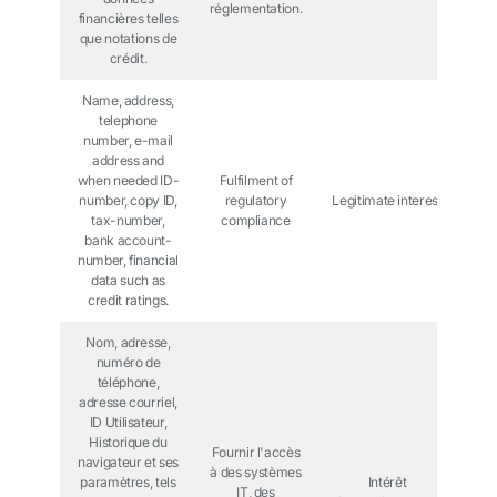
réglementation.
financières telles
que notations de
crédit.
Name, address,
telephone
number, e-mail
address and
when needed ID-
Fulfilment of
number, copy ID,
regulatory
Legitimate interest
tax-number,
compliance
bank account-
number, financial
data such as
credit ratings.
Nom, adresse,
numéro de
téléphone,
adresse courriel,
ID Utilisateur,
Historique du
Fournir l'accès
navigateur et ses
à des systèmes
paramètres, tels
Intérêt
IT, des