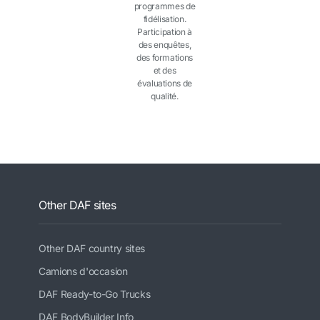
programmes de
fidélisation.
Participation à
des enquêtes,
des formations
et des
évaluations de
qualité.
Other DAF sites
Other DAF country sites
Camions d'occasion
DAF Ready-to-Go Trucks
DAF BodyBuilder Info