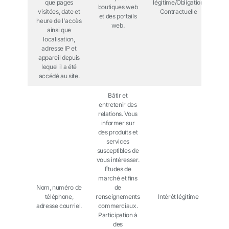
que pages
légitime/Obligation
boutiques web
visitées, date et
Contractuelle
et des portails
heure de l'accès
web.
ainsi que
localisation,
adresse IP et
appareil depuis
lequel il a été
accédé au site.
Bâtir et
entretenir des
relations. Vous
informer sur
des produits et
services
susceptibles de
vous intéresser.
Études de
marché et fins
Nom, numéro de
de
téléphone,
renseignements
Intérêt légitime
adresse courriel.
commerciaux.
Participation à
des