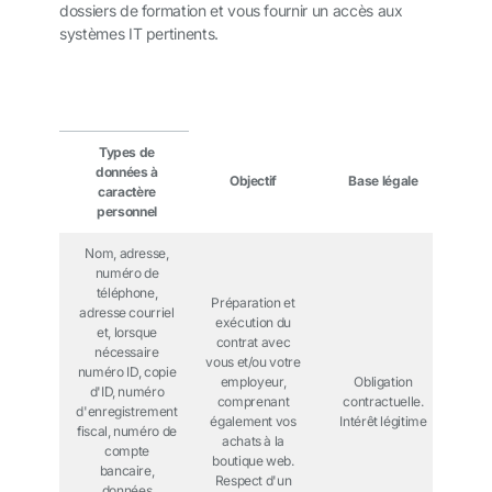
dossiers de formation et vous fournir un accès aux
systèmes IT pertinents.
Types de
données à
Objectif
Base légale
caractère
personnel
Nom, adresse,
numéro de
téléphone,
Préparation et
adresse courriel
exécution du
et, lorsque
contrat avec
nécessaire
vous et/ou votre
numéro ID, copie
employeur,
Obligation
d'ID, numéro
comprenant
contractuelle.
d'enregistrement
également vos
Intérêt légitime
fiscal, numéro de
achats à la
compte
boutique web.
bancaire,
Respect d'un
données